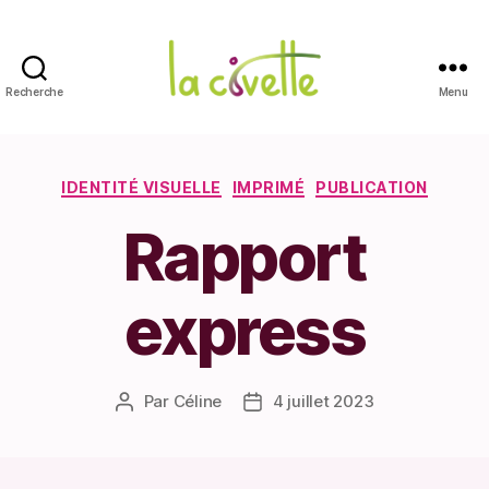
Recherche
Menu
La
Civette
Catégories
IDENTITÉ VISUELLE
IMPRIMÉ
PUBLICATION
Rapport
express
Par
Céline
4 juillet 2023
Auteur
Date
de
de
l’article
l’article