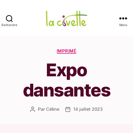
Recherche
Menu
La
Civette
Catégories
IMPRIMÉ
Expo
dansantes
Par
Céline
14 juillet 2023
Auteur
Date
de
de
l’article
l’article