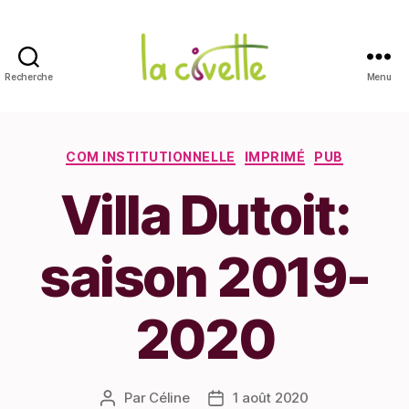
Recherche
Menu
La
Civette
Catégories
COM INSTITUTIONNELLE
IMPRIMÉ
PUB
Villa Dutoit:
saison 2019-
2020
Par
Céline
1 août 2020
Auteur
Date