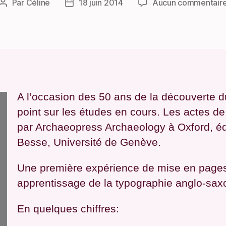
Par
Céline
18 juin 2014
Aucun commentair
Auteur
Date
de
de
l’article
l’article
A l’occasion des 50 ans de la découverte du 
point sur les études en cours. Les actes de
par Archaeopress Archaeology à Oxford, édi
Besse, Université de Genève.
Une première expérience de mise en pages
apprentissage de la typographie anglo-sax
En quelques chiffres: