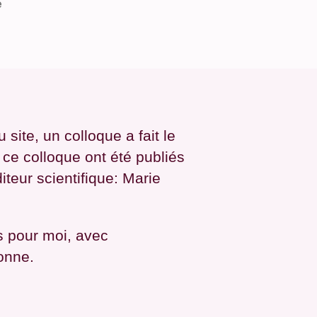
sur
e
Around
the
Petit-
Chasseur
Site:
Actes
de
site, un colloque a fait le
colloque
 ce colloque ont été publiés
teur scientifique: Marie
 pour moi, avec
onne.