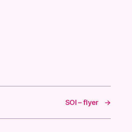
SOI – flyer
→