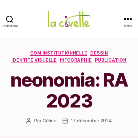
Recherche
Menu
La
Civette
Catégories
COM INSTITUTIONNELLE
DESSIN
IDENTITÉ VISUELLE
INFOGRAPHIE
PUBLICATION
neonomia: RA
2023
Par
Céline
17 décembre 2024
Auteur
Date
de
de
l’article
l’article