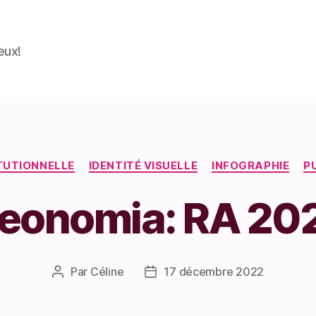
eux!
Catégories
TUTIONNELLE
IDENTITÉ VISUELLE
INFOGRAPHIE
P
eonomia: RA 20
Par
Céline
17 décembre 2022
Auteur
Date
de
de
l’article
l’article