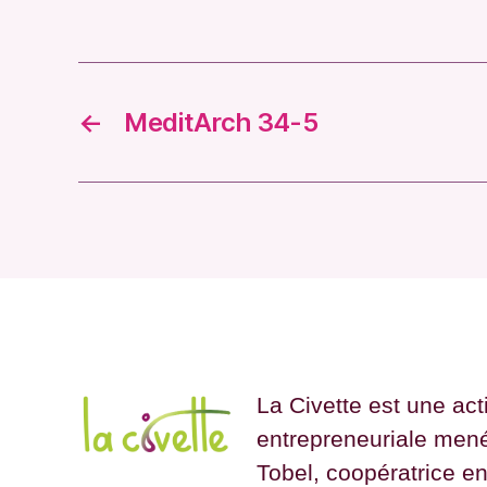
←
MeditArch 34-5
La Civette est une acti
entrepreneuriale men
Tobel, coopératrice e