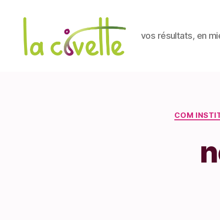
vos résultats, en mi
La
Civette
COM INSTI
n