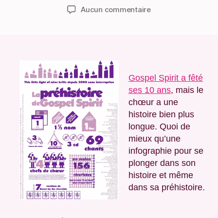
de
de
sur
Aucun commentaire
l’article
l’article
Gospel
Spirit:
10
ans
en
infographie
Gospel Spirit a fêté
ses 10 ans
, mais le
chœur a une
histoire bien plus
longue. Quoi de
mieux qu’une
infographie pour se
plonger dans son
histoire et même
dans sa préhistoire.