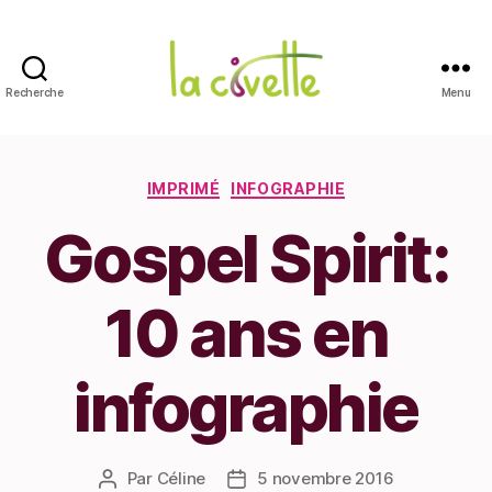
Recherche
Menu
La
Civette
Catégories
IMPRIMÉ
INFOGRAPHIE
Gospel Spirit:
10 ans en
infographie
Par
Céline
5 novembre 2016
Auteur
Date